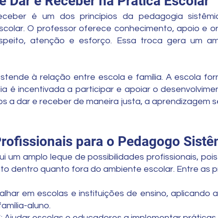
re Dar e Receber na Prática Escolar
receber é um dos princípios da pedagogia sistêmi
colar. O professor oferece conhecimento, apoio e or
speito, atenção e esforço. Essa troca gera um am
stende à relação entre escola e família. A escola fo
ia é incentivada a participar e apoiar o desenvolvim
s a dar e receber de maneira justa, a aprendizagem se 
Profissionais para o Pedagogo Sist
 um amplo leque de possibilidades profissionais, poi
to dentro quanto fora do ambiente escolar. Entre as p
alhar em escolas e instituições de ensino, aplicando
amília-aluno.
*: Ajudar escolas e educadores a implementar práticas 