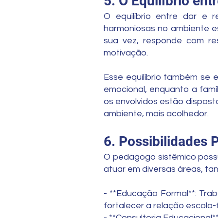
5. O Equilíbrio ent
O equilíbrio entre dar e 
harmoniosas no ambiente es
sua vez, responde com re
motivação.
Esse equilíbrio também se e
emocional, enquanto a famíl
os envolvidos estão disposto
ambiente, mais acolhedor.
6. Possibilidades 
O pedagogo sistêmico possui
atuar em diversas áreas, tan
- **Educação Formal**: Trab
fortalecer a relação escola-f
- **Consultoria Educacional*