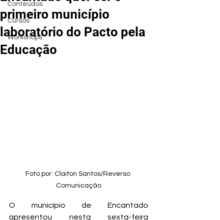
Conteúdos
primeiro município
Cursos
laboratório do Pacto pela
Workshops
Educação
Foto por: Claiton Santos/Reverso 
Comunicação
O município de Encantado 
apresentou nesta sexta-feira 