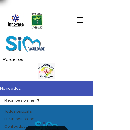
Parceiros
Novidades
Reuniões online
Todos os posts
Reuniões online
Conteúdos